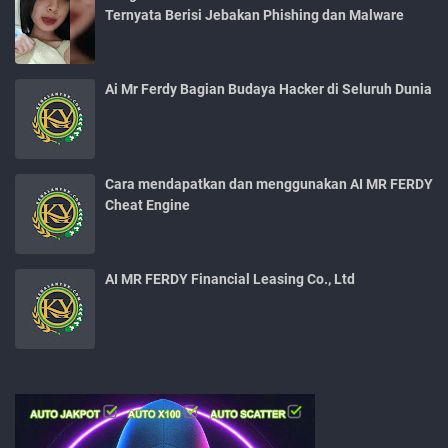
Ternyata Berisi Jebakan Phishing dan Malware
Ai Mr Ferdy Bagian Budaya Hacker di Seluruh Dunia
Cara mendapatkan dan menggunakan AI MR FERDY
Cheat Engine
AI MR FERDY Financial Leasing Co., Ltd