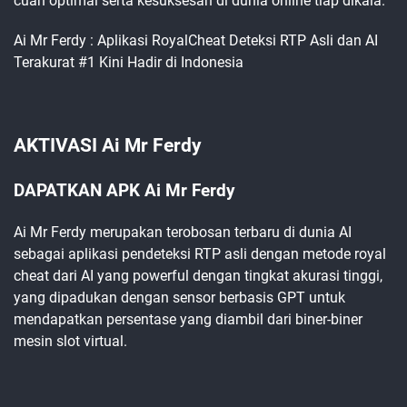
cuan optimal serta kesuksesan di dunia online tiap dikala.
Ai Mr Ferdy : Aplikasi RoyalCheat Deteksi RTP Asli dan AI
Terakurat #1 Kini Hadir di Indonesia
AKTIVASI Ai Mr Ferdy
DAPATKAN APK Ai Mr Ferdy
Ai Mr Ferdy merupakan terobosan terbaru di dunia AI
sebagai aplikasi pendeteksi RTP asli dengan metode royal
cheat dari AI yang powerful dengan tingkat akurasi tinggi,
yang dipadukan dengan sensor berbasis GPT untuk
mendapatkan persentase yang diambil dari biner-biner
mesin slot virtual.