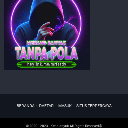
BERANDA
DAFTAR
MASUK
SITUS TERPERCAYA
© 2020 - 2023 -
Kenalanyuk
All Rights Reserved🔞