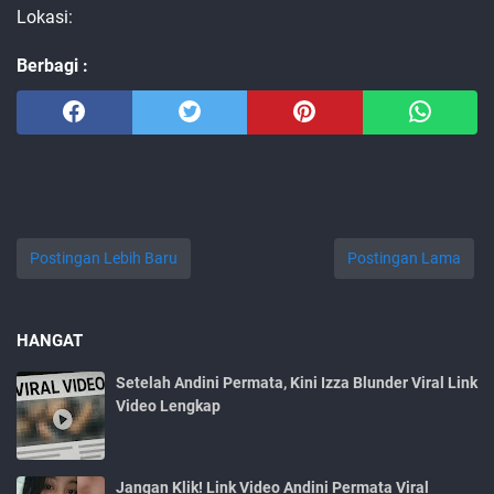
Lokasi:
Berbagi :
Postingan Lebih Baru
Postingan Lama
HANGAT
Setelah Andini Permata, Kini Izza Blunder Viral Link
Video Lengkap
Jangan Klik! Link Video Andini Permata Viral