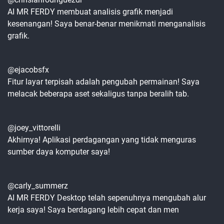
AI MR FERDY membuat analisis grafik menjadi
kesenangan! Saya benar-benar menikmati menganalisis
grafik.
@ejacobsfx
Fitur layar terpisah adalah pengubah permainan! Saya
melacak beberapa aset sekaligus tanpa beralih tab.
@joey_vittorelli
Akhirnya! Aplikasi perdagangan yang tidak menguras
sumber daya komputer saya!
@carly_summerz
AI MR FERDY Desktop telah sepenuhnya mengubah alur
kerja saya! Saya berdagang lebih cepat dan men