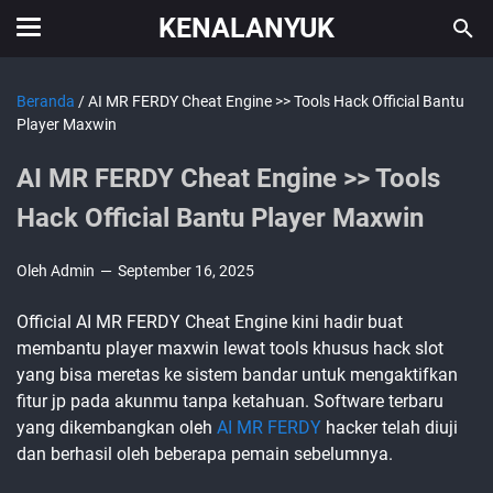
KENALANYUK
Beranda
/
AI MR FERDY Cheat Engine >> Tools Hack Official Bantu
Player Maxwin
AI MR FERDY Cheat Engine >> Tools
Hack Official Bantu Player Maxwin
Oleh Admin
September 16, 2025
Official AI MR FERDY Cheat Engine kini hadir buat
membantu player maxwin lewat tools khusus hack slot
yang bisa meretas ke sistem bandar untuk mengaktifkan
fitur jp pada akunmu tanpa ketahuan. Software terbaru
yang dikembangkan oleh
AI MR FERDY
hacker telah diuji
dan berhasil oleh beberapa pemain sebelumnya.